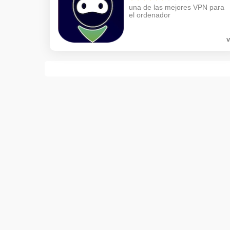
una de las mejores VPN para
el ordenador
v