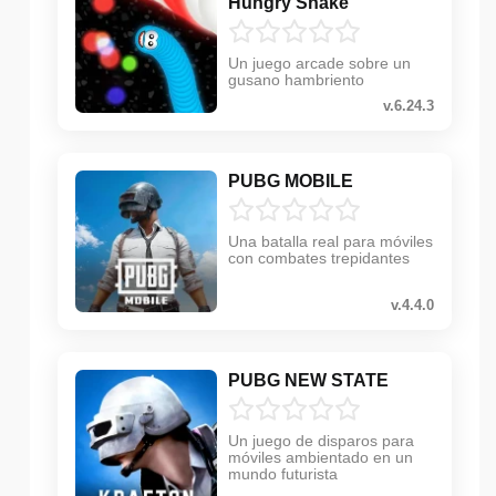
Hungry Snake
Un juego arcade sobre un
gusano hambriento
v.6.24.3
PUBG MOBILE
Una batalla real para móviles
con combates trepidantes
v.4.4.0
PUBG NEW STATE
Un juego de disparos para
móviles ambientado en un
mundo futurista