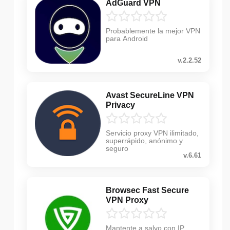
AdGuard VPN
Probablemente la mejor VPN
para Android
v.2.2.52
Avast SecureLine VPN
Privacy
Servicio proxy VPN ilimitado,
superrápido, anónimo y
seguro
v.6.61
Browsec Fast Secure
VPN Proxy
Mantente a salvo con IP