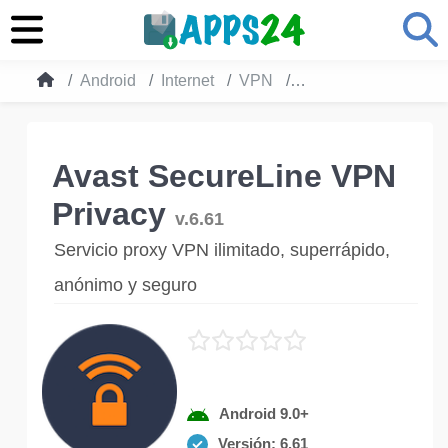
Android
Internet
VPN
Avast SecureLine VP
Avast SecureLine VPN
Privacy
v.6.61
Servicio proxy VPN ilimitado, superrápido,
anónimo y seguro
Android 9.0+
Versión: 6.61