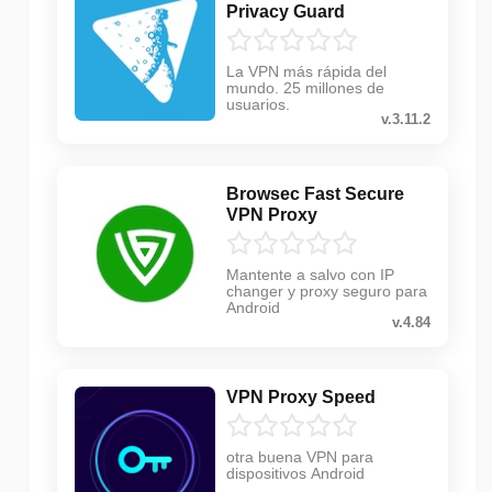
Privacy Guard
La VPN más rápida del
mundo. 25 millones de
usuarios.
v.3.11.2
Browsec Fast Secure
VPN Proxy
Mantente a salvo con IP
changer y proxy seguro para
Android
v.4.84
VPN Proxy Speed
otra buena VPN para
dispositivos Android