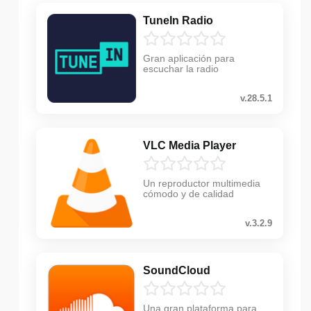
TuneIn Radio
Gran aplicación para
escuchar la radio
v.28.5.1
VLC Media Player
Un reproductor multimedia
cómodo y de calidad
v.3.2.9
SoundCloud
Una gran plataforma para