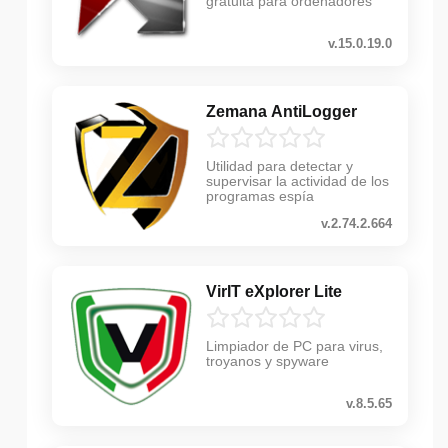
gratuita para ordenadores
v.15.0.19.0
Zemana AntiLogger
Utilidad para detectar y
supervisar la actividad de los
programas espía
v.2.74.2.664
VirIT eXplorer Lite
Limpiador de PC para virus,
troyanos y spyware
v.8.5.65