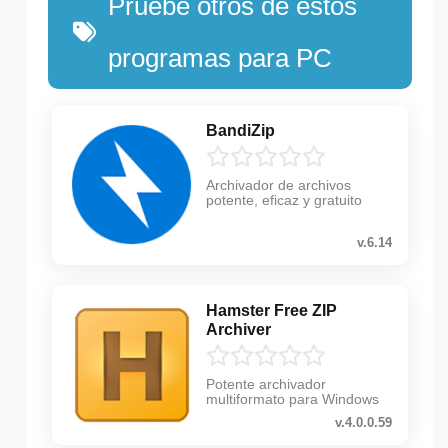
Pruebe otros de estos
programas para PC
BandiZip
Archivador de archivos
potente, eficaz y gratuito
v.6.14
Hamster Free ZIP
Archiver
Potente archivador
multiformato para Windows
v.4.0.0.59