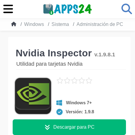
Windows
Sistema
Administración de PC
N
Nvidia Inspector
v.1.9.8.1
Utilidad para tarjetas Nvidia
Windows 7+
Versión: 1.9.8
Descargar para PC