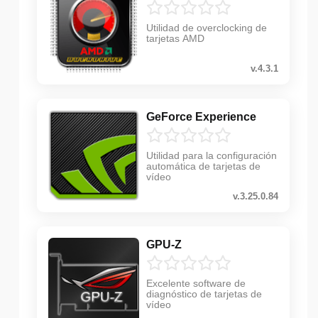
Utilidad de overclocking de
tarjetas AMD
v.4.3.1
GeForce Experience
Utilidad para la configuración
automática de tarjetas de
vídeo
v.3.25.0.84
GPU-Z
Excelente software de
diagnóstico de tarjetas de
vídeo