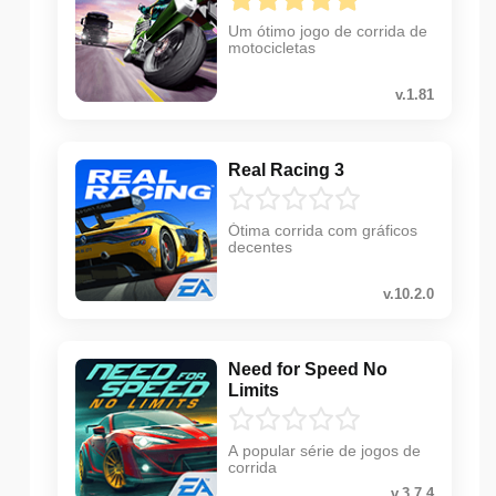
Um ótimo jogo de corrida de
motocicletas
v.1.81
Real Racing 3
Ótima corrida com gráficos
decentes
v.10.2.0
Need for Speed No
Limits
A popular série de jogos de
corrida
v.3.7.4