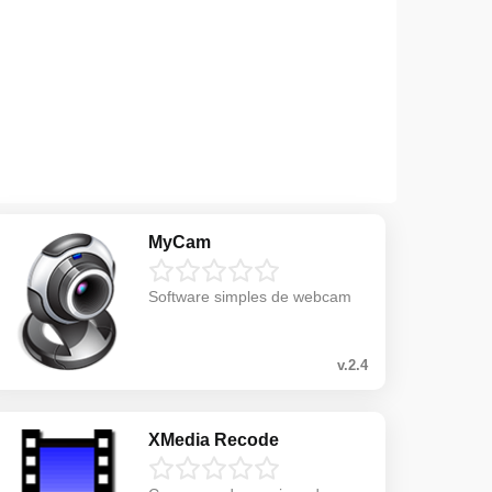
MyCam
Software simples de webcam
v.2.4
XMedia Recode