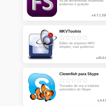
Kit de ferramentas multimídia
poderoso e gratuito
v.6.7.1.31
MKVToolnix
Editor de arquivos MKV
simples, mas poderoso
v.65.0.
Clownfish para Skype
Trocador de voz e tradutor
automático do Skype
v.4.4.