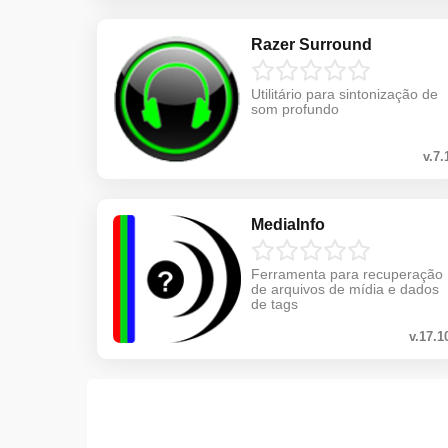
Razer Surround
Utilitário para sintonização de
som profundo
v.7.
MediaInfo
Ferramenta para recuperação
de arquivos de mídia e dados
de tags
v.17.1