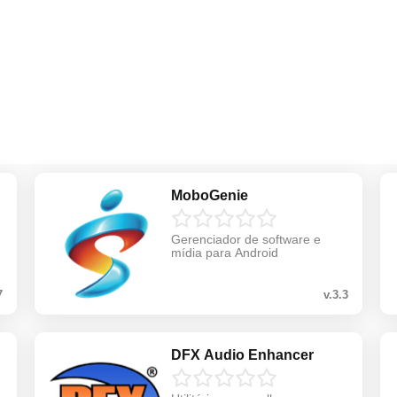
MoboGenie
Gerenciador de software e
mídia para Android
7
v.3.3
DFX Audio Enhancer