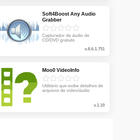
Soft4Boost Any Audio
Grabber
Capturador de áudio de
CD/DVD gratuito
v.8.6.1.751
Moo0 VideoInfo
Utilitário que exibe detalhes de
arquivos de vídeo/áudio
v.1.10