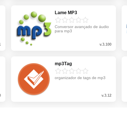
Lame MP3
Conversor avançado de áudio
para mp3
1
v.3.100
mp3Tag
organizador de tags de mp3
0
v.3.12