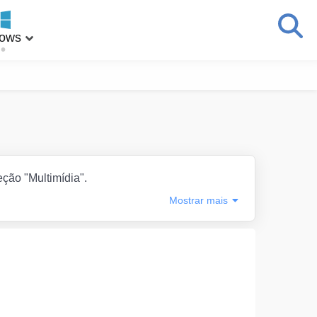
ows
eção "Multimídia".
Mostrar
mais