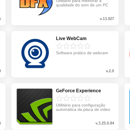
Utilitário para melhorar a
qualidade do som de um PC
6
v.13.027
Live WebCam
Software prático de webcam
0
v.2.0
GeForce Experience
Utilitário para configuração
automática da placa de vídeo
5
v.3.25.0.84