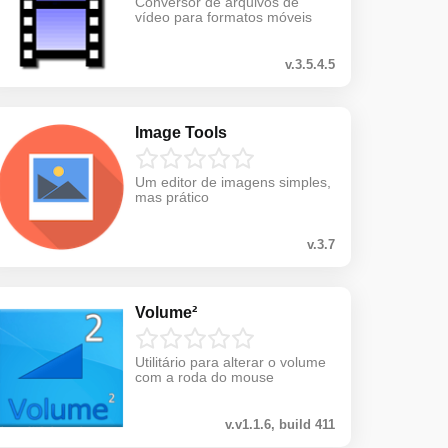
Conversor de arquivos de
vídeo para formatos móveis
v.3.5.4.5
Image Tools
Um editor de imagens simples,
mas prático
v.3.7
Volume²
Utilitário para alterar o volume
com a roda do mouse
v.v1.1.6, build 411