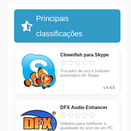
Principais
classificações
Clownfish para Skype
Trocador de voz e tradutor
automático do Skype
v.4.4.5
DFX Audio Enhancer
Utilitário para melhorar a
qualidade do som de um PC