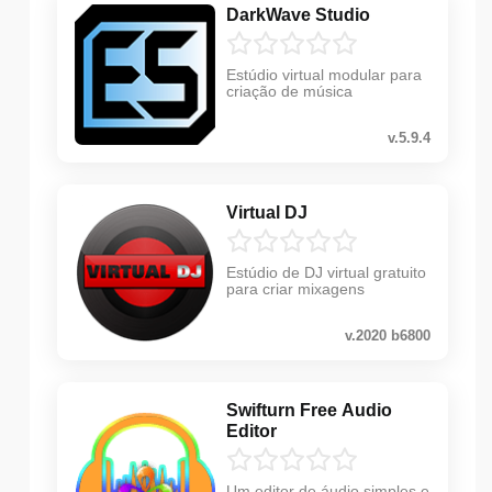
DarkWave Studio
Estúdio virtual modular para
criação de música
v.5.9.4
Virtual DJ
Estúdio de DJ virtual gratuito
para criar mixagens
v.2020 b6800
Swifturn Free Audio
Editor
Um editor de áudio simples e