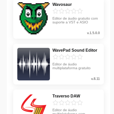
Wavosaur
Editor de áudio gratuito com
suporte a VST e ASIO
v.1.5.0.0
WavePad Sound Editor
Editor de áudio
multiplataforma gratuito
v.8.11
Traverso DAW
Editor de áudio
multiplataforma com