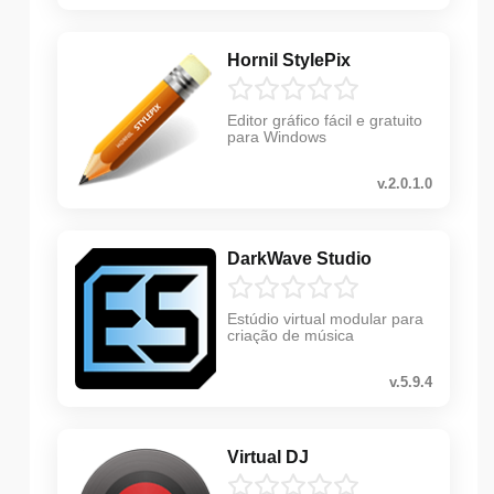
Hornil StylePix
Editor gráfico fácil e gratuito
para Windows
v.2.0.1.0
DarkWave Studio
Estúdio virtual modular para
criação de música
v.5.9.4
Virtual DJ