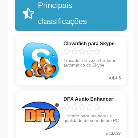
Principais
classificações
Clownfish para Skype
Trocador de voz e tradutor
automático do Skype
v.4.4.5
DFX Audio Enhancer
Utilitário para melhorar a
qualidade do som de um PC
v.13.027