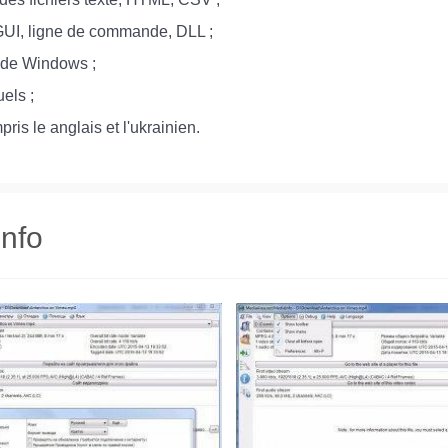
GUI, ligne de commande, DLL ;
s de Windows ;
els ;
is le anglais et l'ukrainien.
Info