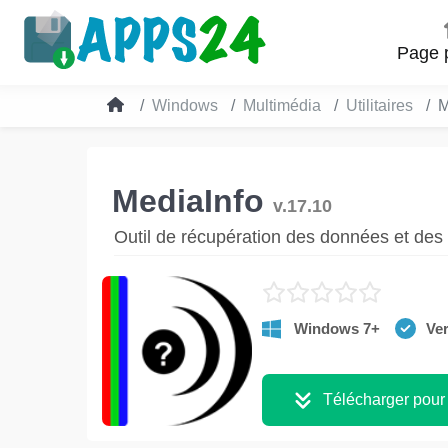
Page p
Windows
Multimédia
Utilitaires
M
MediaInfo
v.17.10
Outil de récupération des données et des 
Windows 7+
Ver
Télécharger pour