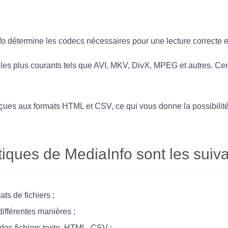
nfo détermine les codecs nécessaires pour une lecture correcte
es plus courants tels que AVI, MKV, DivX, MPEG et autres. Cert
çues aux formats HTML et CSV, ce qui vous donne la possibilité
stiques de MediaInfo sont les suiv
s de fichiers ;
ifférentes manières ;
des fichiers texte, HTML, CSV ;