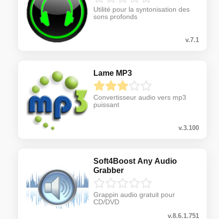
Utilité pour la syntonisation des
sons profonds
v.7.1
Lame MP3
Convertisseur audio vers mp3
puissant
v.3.100
Soft4Boost Any Audio
Grabber
Grappin audio gratuit pour
CD/DVD
v.8.6.1.751