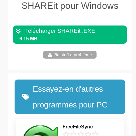
SHAREit pour Windows
Télécharger SHAREit .EXE
6.15 MB
Plainte/Le problème
Essayez-en d'autres
programmes pour PC
FreeFileSync