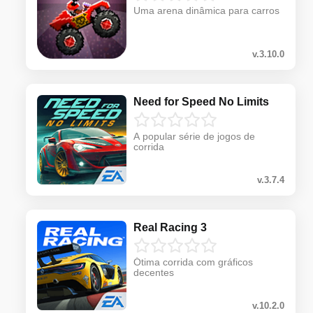
Uma arena dinâmica para carros
v.3.10.0
Need for Speed No Limits
A popular série de jogos de
corrida
v.3.7.4
Real Racing 3
Ótima corrida com gráficos
decentes
v.10.2.0