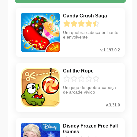
Candy Crush Saga
Um quebra-cabeça brilhante
e envolvente
v.1.193.0.2
Cut the Rope
Um jogo de quebra-cabeça
de arcade vívido
v.3.31.0
Disney Frozen Free Fall
Games