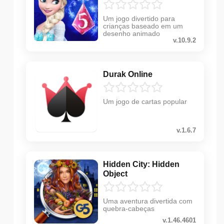
Um jogo divertido para
crianças baseado em um
desenho animado
v.10.9.2
Durak Online
Um jogo de cartas popular
v.1.6.7
Hidden City: Hidden
Object
Uma aventura divertida com
quebra-cabeças
v.1.46.4601