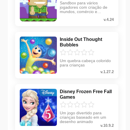
Sandbox para vários
jogadores com criação de
mundos, comércio e
proteção contra roubo
v.4.24
Inside Out Thought
Bubbles
Um quebra-cabeça colorido
para crianças
v.1.27.2
Disney Frozen Free Fall
Games
Um jogo divertido para
crianças baseado em um
desenho animado
v.10.9.2