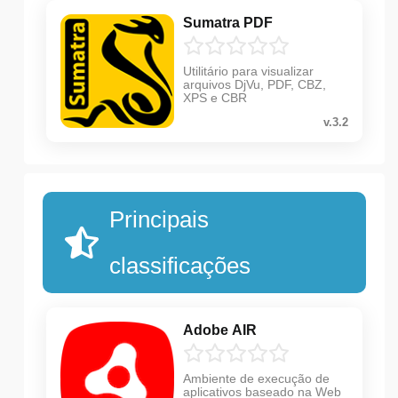
Sumatra PDF
Utilitário para visualizar
arquivos DjVu, PDF, CBZ,
XPS e CBR
v.3.2
Principais
classificações
Adobe AIR
Ambiente de execução de
aplicativos baseado na Web