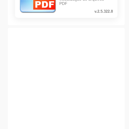
PDF
v.2.5.322.8