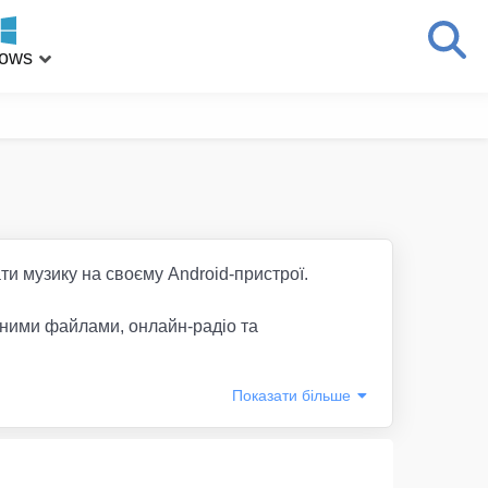
ows
ти музику на своєму Android-пристрої.
ичними файлами, онлайн-радіо та
Показати
більше