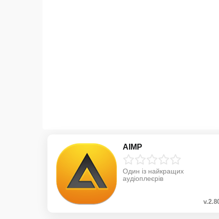
AIMP
Один із найкращих
аудіоплеєрів
v.2.8