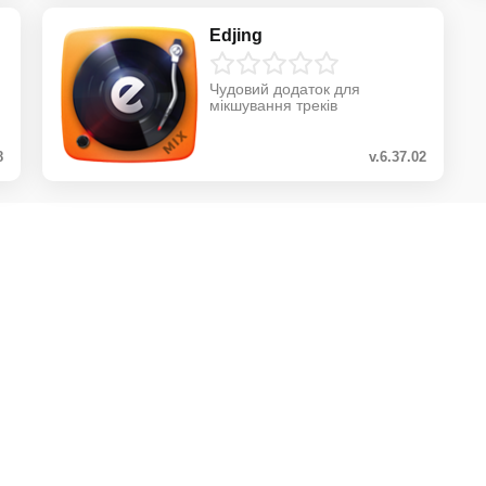
Edjing
Чудовий додаток для
мікшування треків
8
v.6.37.02