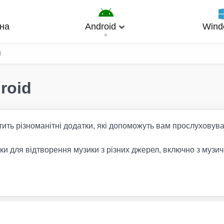
на
Android
Wind
и
roid
тить різноманітні додатки, які допоможуть вам прослуховува
атки для відтворення музики з різних джерел, включно з муз