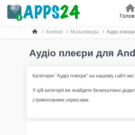
Голов
Android
Мультимедіа
Аудіо плеєр
Аудіо плеєри для And
Категорія "Аудіо плеєри" на нашому сайті міс
У цій категорії ви знайдете безкоштовні дод
стрімінговими сервісами.