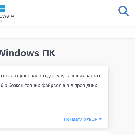
ows
 Windows ПК
д несанкціонованого доступу та інших загроз
ибір безкоштовних файрволів від провідних
Показати
більше