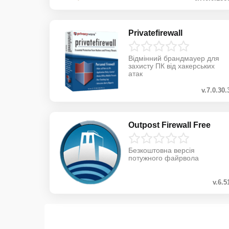
Privatefirewall
Відмінний брандмауер для
захисту ПК від хакерських
атак
v.7.0.30.
Outpost Firewall Free
Безкоштовна версія
потужного файрвола
v.6.5