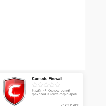
Comodo Firewall
Надійний, безкоштовний
файрвол із контент-фільтром
v.12.2.2.7098