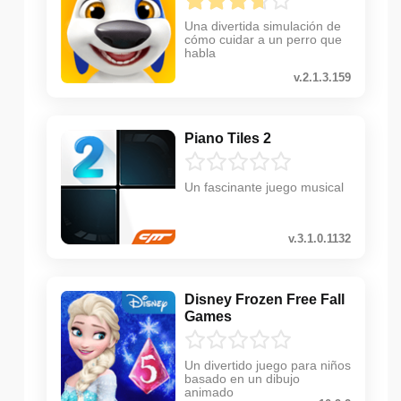
Una divertida simulación de
cómo cuidar a un perro que
habla
v.2.1.3.159
Piano Tiles 2
Un fascinante juego musical
v.3.1.0.1132
Disney Frozen Free Fall
Games
Un divertido juego para niños
basado en un dibujo
animado