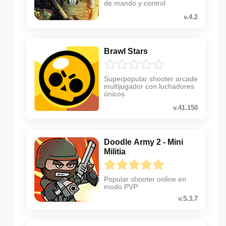
de mando y control
v.4.2
Brawl Stars
Superpopular shooter arcade
multijugador con luchadores
únicos
v.41.150
Doodle Army 2 - Mini
Militia
Popular shooter online en
modo PVP
v.5.3.7