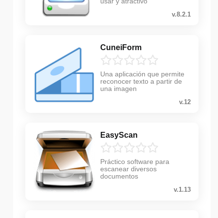
usar y atractivo
v.8.2.1
CuneiForm
Una aplicación que permite
reconocer texto a partir de
una imagen
v.12
EasyScan
Práctico software para
escanear diversos
documentos
v.1.13