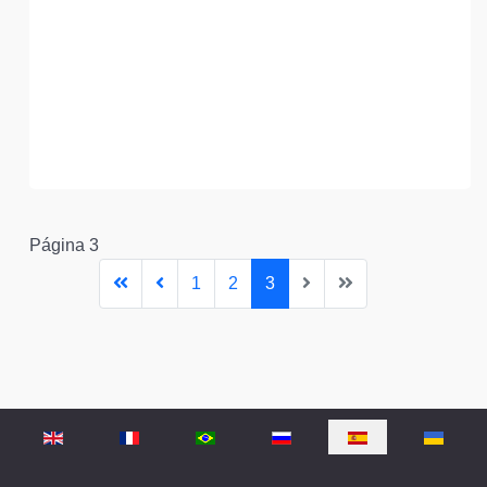
Página 3
1
2
3
Seleccione su idioma