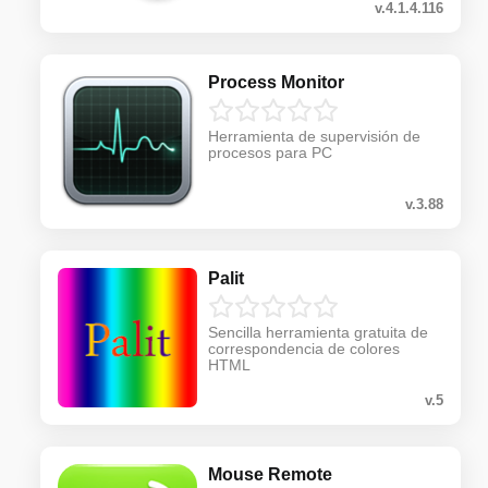
v.4.1.4.116
Process Monitor
Herramienta de supervisión de
procesos para PC
v.3.88
Palit
Sencilla herramienta gratuita de
correspondencia de colores
HTML
v.5
Mouse Remote