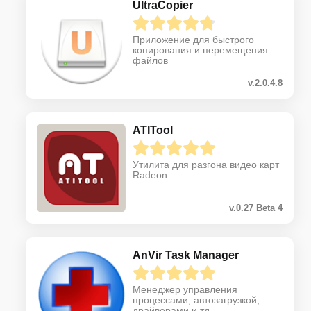
UltraCopier
Приложение для быстрого
копирования и перемещения
файлов
v.2.0.4.8
ATITool
Утилита для разгона видео карт
Radeon
v.0.27 Beta 4
AnVir Task Manager
Менеджер управления
процессами, автозагрузкой,
драйверами и тд