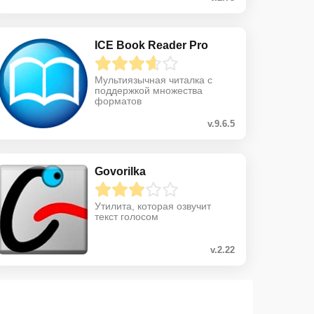
ICE Book Reader Pro
Мультиязычная читалка с
поддержкой множества
форматов
v.9.6.5
Govorilka
Утилита, которая озвучит
текст голосом
v.2.22