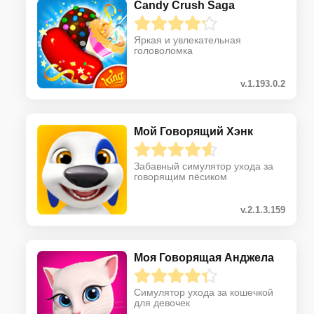
Candy Crush Saga
Яркая и увлекательная
головоломка
v.1.193.0.2
Мой Говорящий Хэнк
Забавный симулятор ухода за
говорящим пёсиком
v.2.1.3.159
Моя Говорящая Анджела
Симулятор ухода за кошечкой
для девочек