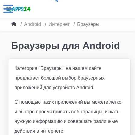
Android
Интернет
Браузеры
Браузеры для Android
Категория "Браузеры" на нашем сайте
предлагает большой выбор браузерных
приложений для устройств Android.
С помощью таких приложений вы можете легко
и быстро просматривать веб-страницы, искать
нужную информацию и совершать различные
действия в интернете.