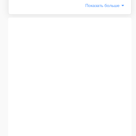
Показать
больше