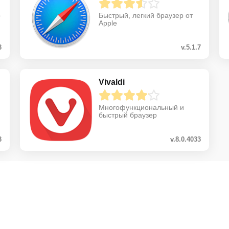
р
Быстрый, легкий браузер от
Apple
3
v.5.1.7
Vivaldi
Многофункциональный и
быстрый браузер
3
v.8.0.4033