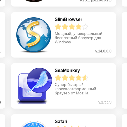
0
v.75.1 (2015-09-19)
SlimBrowser
Мощный, универсальный,
бесплатный браузер для
Windows
1
v.14.0.0.0
SeaMonkey
Супер быстрый
кроссплатформенный
браузер от Mozilla
4
v.2.53.9
Safari