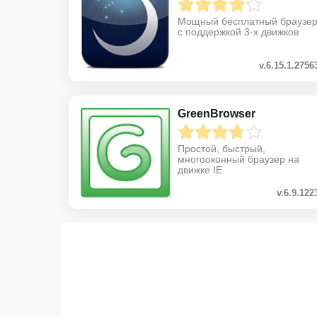
Мощный бесплатный браузе
с поддержкой 3-х движков
v.6.15.1.2756
GreenBrowser
Простой, быстрый,
многооконный браузер на
движке IE
v.6.9.122