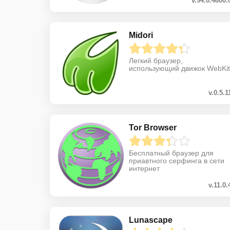
v.94.0.4800.
Midori
Легкий браузер,
использующий движок WebKit
v.0.5.1
Tor Browser
Бесплатный браузер для
приавтного серфинга в сети
интернет
v.11.0.
Lunascape