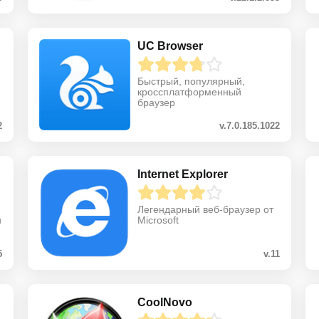
UC Browser
Быстрый, популярный,
кроссплатформенный
браузер
2
v.7.0.185.1022
Internet Explorer
Легендарный веб-браузер от
u
Microsoft
5
v.11
CoolNovo