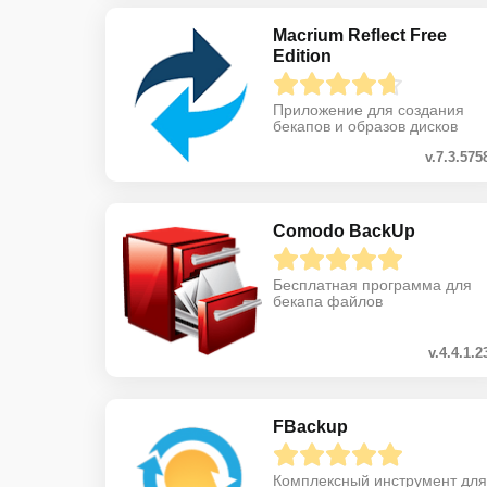
Macrium Reflect Free
Edition
Приложение для создания
бекапов и образов дисков
v.7.3.575
Comodo BackUp
Бесплатная программа для
бекапа файлов
v.4.4.1.2
FBackup
Комплексный инструмент для