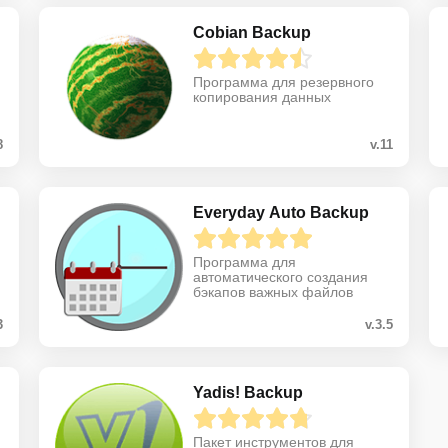
Cobian Backup
Программа для резервного
копирования данных
8
v.11
Everyday Auto Backup
Программа для
автоматического создания
бэкапов важных файлов
3
v.3.5
Yadis! Backup
Пакет инструментов для