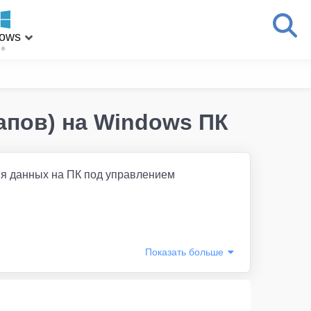
ows
апов) на Windows ПК
ия данных на ПК под управлением
Показать
больше