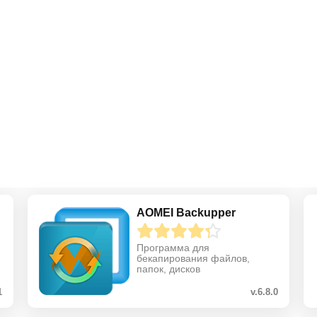
AOMEI Backupper
Программа для
бекапирования файлов,
папок, дисков
1
v.6.8.0