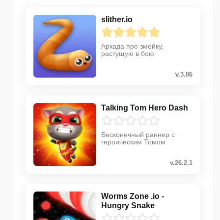
slither.io
Аркада про змейку,
растущую в бою
v.3.06
Talking Tom Hero Dash
Бесконечный раннер с
героическим Томом
v.26.2.1
Worms Zone .io -
Hungry Snake