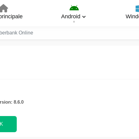
rincipale
Android
Wind
berbank Online
rsion: 8.6.0
PK