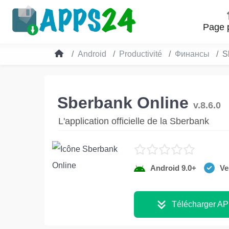
Page p
Android
Productivité
Финансы
S
Sberbank Online
v.8.6.0
L'application officielle de la Sberbank
Android 9.0+
Ve
Télécharger A