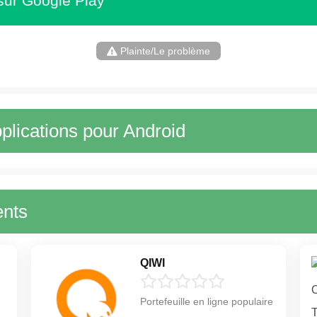
sur Google Play
Plainte/Le problème
plications pour Android
ents
QIWI
Portefeuille en ligne populaire