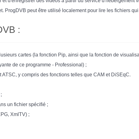
t d'enregistrer des vidéos à partir du service d'hébergement v
. ProgDVB peut être utilisé localement pour lire les fichiers qui 
DVB :
lusieurs cartes (la fonction Pip, ainsi que la fonction de visuali
ayante de ce programme - Professional) ;
t ATSC, y compris des fonctions telles que CAM et DiSEqC.
;
s un fichier spécifié ;
EPG, XmlTV) ;