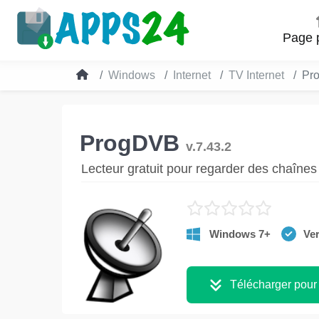
Page p
Windows
Internet
TV Internet
Pr
ProgDVB
v.7.43.2
Lecteur gratuit pour regarder des chaînes 
Windows 7+
Ver
Télécharger pour