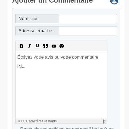
Ajouter un Commentaire
Nom
requis
Adresse email
requis
1000
Caractères restants