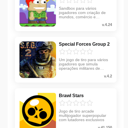
Sandbox para vários
jogadores com criação de
mundos, comércio e
proteção contra roubo
v.4.24
Special Forces Group 2
Um jogo de tiro para vários
jogadores que simula
operações militares de
comando e controle
v.4.2
Brawl Stars
Jogo de tiro arcade
multijogador superpopular
com lutadores exclusivos
v.41.150