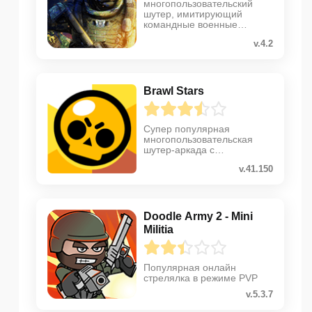
многопользовательский
шутер, имитирующий
командные военные
операции
v.4.2
Brawl Stars
Супер популярная
многопользовательская
шутер-аркада с
уникальными бойцами
v.41.150
Doodle Army 2 - Mini
Militia
Популярная онлайн
стрелялка в режиме PVP
v.5.3.7