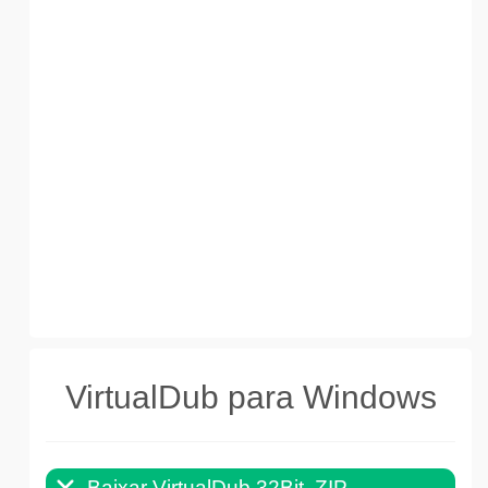
VirtualDub para Windows
Baixar VirtualDub 32Bit .ZIP