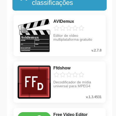
classificações
AVIDemux
Editor de vídeo
multiplataforma gratuito
v.2.7.8
Ffdshow
Decodificador de mídia
universal para MPEG4
v.1.3.4531
Free Video Editor