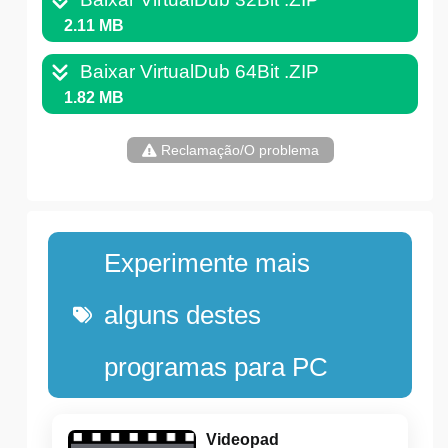
2.11 MB
Baixar VirtualDub 64Bit .ZIP
1.82 MB
Reclamação/O problema
Experimente mais
alguns destes
programas para PC
Videopad