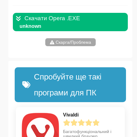
Скачати Opera .EXE
unknown
Скарга/Проблема
Спробуйте ще такі
програми для ПК
Vivaldi
Багатофункціональний і
швидкий браузер