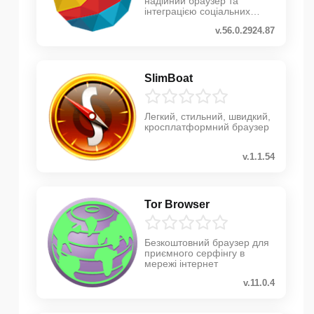
надійний браузер та
інтеграцією соціальних
мереж
v.56.0.2924.87
SlimBoat
Легкий, стильний, швидкий,
кросплатформний браузер
v.1.1.54
Tor Browser
Безкоштовний браузер для
приємного серфінгу в
мережі інтернет
v.11.0.4