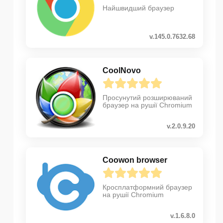
Найшвидший браузер
v.145.0.7632.68
CoolNovo
Просунутий розширюваний
браузер на рушії Chromium
v.2.0.9.20
Coowon browser
Кросплатформний браузер
на рушії Chromium
v.1.6.8.0