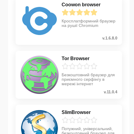
Coowon browser
Кросплатформний браузер
на рушії Chromium
v.1.6.8.0
Tor Browser
Безкоштовний браузер для
приємного серфінгу в
мережі інтернет
v.11.0.4
SlimBrowser
Потужний, універсальний,
безкоштовний браузер для