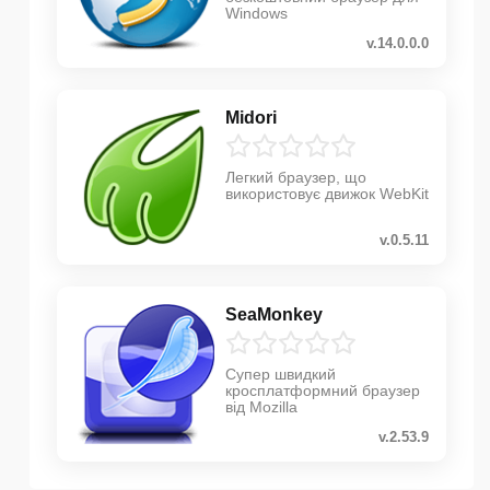
Windows
v.14.0.0.0
Midori
Легкий браузер, що
використовує движок WebKit
v.0.5.11
SeaMonkey
Супер швидкий
кросплатформний браузер
від Mozilla
v.2.53.9