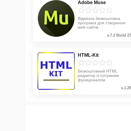
Adobe Muse
Відмінна безкоштовна
програма для створення
web-сайтів
v.7.2 Build 2
HTML-Kit
Безкоштовний HTML
редактор із потужним
функціоналом
v.1.2