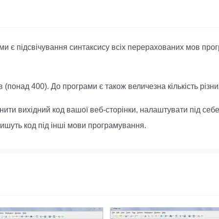
и є підсвічування синтаксису всіх перерахованих мов прогр
в (понад 400). До програми є також величезна кількість різни
ти вихідний код вашої веб-сторінки, налаштувати під себе 
пишуть код під інші мови програмування.