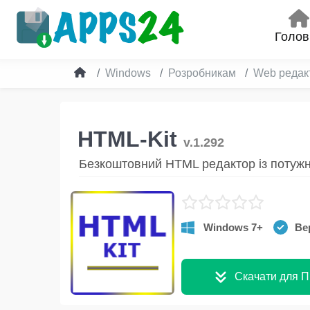
Голов
Windows
Розробникам
Web реда
HTML-Kit
v.1.292
Безкоштовний HTML редактор із потуж
Windows 7+
Вер
Скачати для П