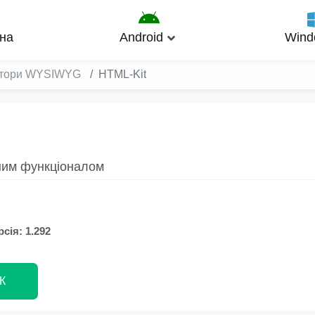
на
Android
Wind
ктори WYSIWYG
HTML-Kit
ним функціоналом
сія: 1.292
К