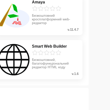
Amaya
Безкоштовний
кросплатформний web-
редактор
v.11.4.7
Smart Web Builder
Безкоштовний,
багатофункціональний
редактор HTML коду
v.1.6