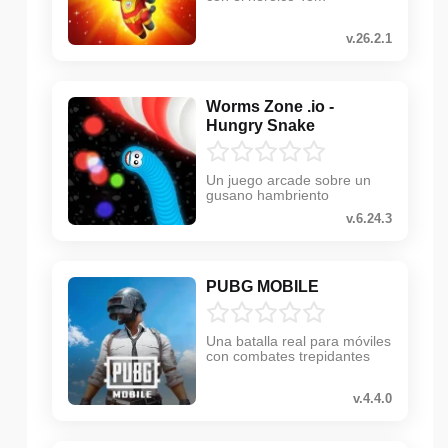
v.26.2.1
Worms Zone .io -
Hungry Snake
Un juego arcade sobre un
gusano hambriento
v.6.24.3
PUBG MOBILE
Una batalla real para móviles
con combates trepidantes
v.4.4.0