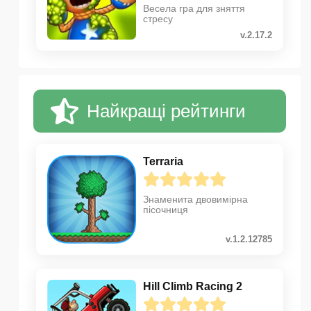
Весела гра для зняття
стресу
v.2.17.2
Найкращі рейтинги
Terraria
Знаменита двовимірна
пісочниця
v.1.2.12785
Hill Climb Racing 2