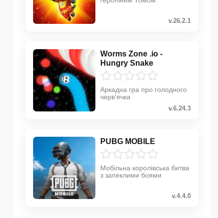
героїчним Томом
v.26.2.1
Worms Zone .io -
Hungry Snake
Аркадна гра про голодного
черв'ячка
v.6.24.3
PUBG MOBILE
Мобільна королівська битва
з запеклими боями
v.4.4.0