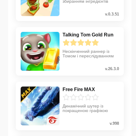
збиранням інгредієнтів
v.0.3.51
Talking Tom Gold Run
Нескінченний раннер із
Томом і переслідуванням
v.26.3.0
Free Fire MAX
Динамічний шутер із
покращеною графікою
v.998