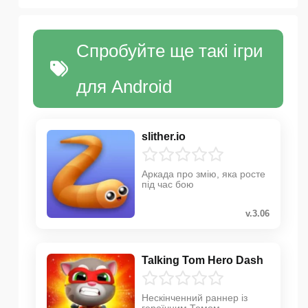
Спробуйте ще такі ігри
для Android
slither.io
Аркада про змію, яка росте
під час бою
v.3.06
Talking Tom Hero Dash
Нескінченний раннер із