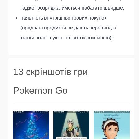
гаджет розряджатиметься набагато швидше;
наявність внутрішньоігрових покупок
(придбані предмети не дають переваги, а
тільки полегшують розвиток покемонів);
13 скріншотів гри
Pokemon Go