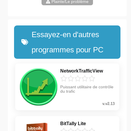
Plainte/Le problème
Essayez-en d'autres
programmes pour PC
NetworkTrafficView
Puissant utilitaire de contrôle
du trafic
v.v2.13
BitTally Lite