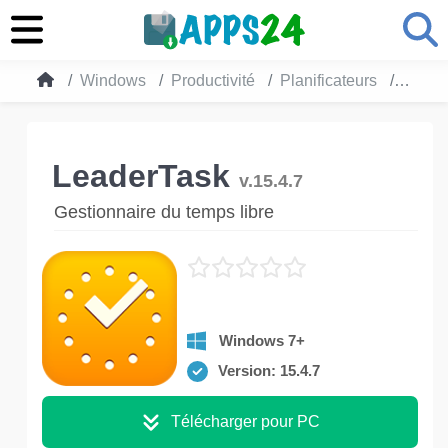
Windows
Productivité
Planificateurs
Leade
LeaderTask
v.15.4.7
Gestionnaire du temps libre
Windows 7+
Version: 15.4.7
Télécharger pour PC