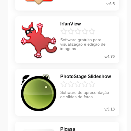
v.6.5
IrfanView
Software gratuito para
visualização e edição de
imagens
v.4.70
PhotoStage Slideshow
Software de apresentação
de slides de fotos
v.9.13
Picasa