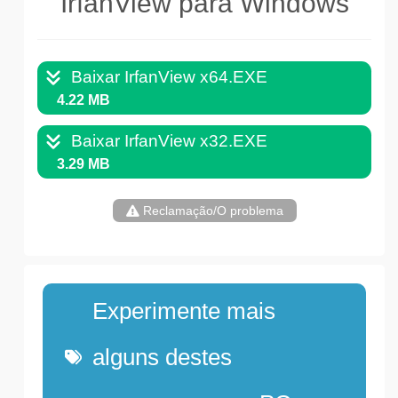
IrfanView para Windows
Baixar IrfanView x64.EXE
4.22 MB
Baixar IrfanView x32.EXE
3.29 MB
Reclamação/O problema
Experimente mais
alguns destes