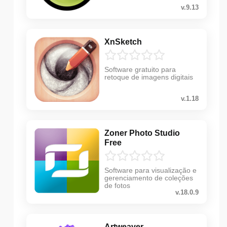
v.9.13
XnSketch
Software gratuito para
retoque de imagens digitais
v.1.18
Zoner Photo Studio
Free
Software para visualização e
gerenciamento de coleções
de fotos
v.18.0.9
Artweaver