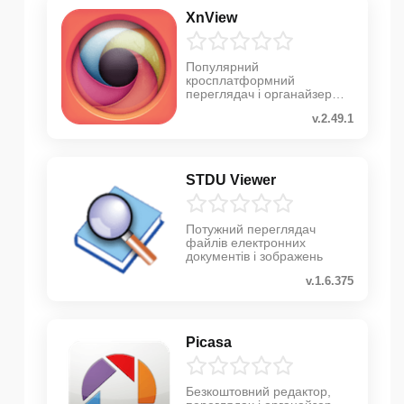
XnView
Популярний
кросплатформний
переглядач і органайзер
зображень
v.2.49.1
STDU Viewer
Потужний переглядач
файлів електронних
документів і зображень
v.1.6.375
Picasa
Безкоштовний редактор,