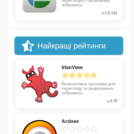
переглядач і органайзер
зображень
v.3.9.141
Найкращі рейтинги
IrfanView
Безкоштовна програма для
перегляду та редагування
зображень
v.4.70
Acdsee