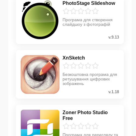
PhotoStage Slideshow
Програма для створення
слайдшоу з фотографій
v.9.13
XnSketch
Безкоштовна програма для
ретушування цифрових
зображень
v.1.18
Zoner Photo Studio
Free
Програма для перегляду та