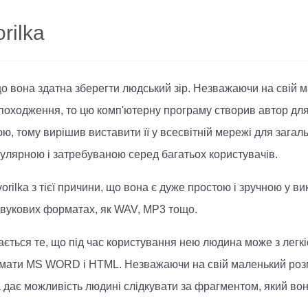
rilka
що вона здатна зберегти людський зір. Незважаючи на свій 
 походження, то цю комп'ютерну програму створив автор дл
ою, тому вирішив виставити її у всесвітній мережі для зага
пулярною і затребуваною серед багатьох користувачів.
ilka з тієї причини, що вона є дуже простою і зручною у вик
 звукових форматах, як WAV, MP3 тощо.
ться те, що під час користування нею людина може з легкіс
рмати MS WORD і HTML. Незважаючи на свій маленький розмі
ka дає можливість людині слідкувати за фрагментом, який вон