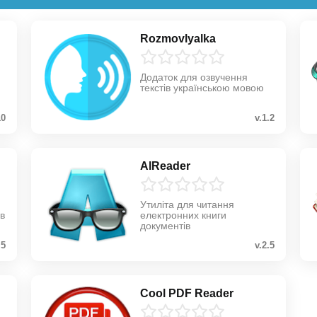
Rozmovlyalka
Додаток для озвучення
текстів українською мовою
10
v.1.2
AlReader
Утиліта для читання
в
електронних книги
документів
.5
v.2.5
Cool PDF Reader