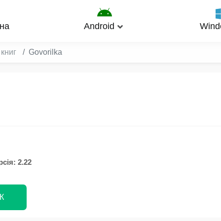
на
Android
Wind
 книг
Govorilka
сія: 2.22
К