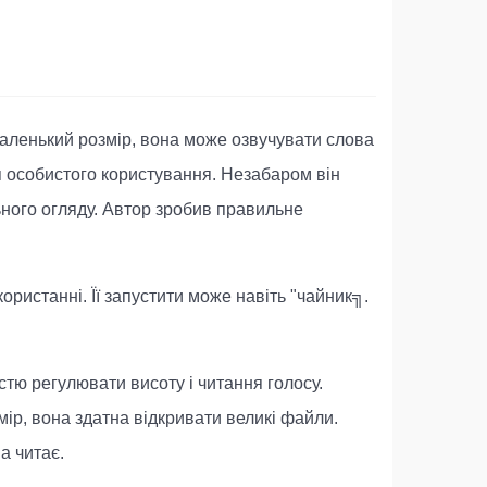
маленький розмір, вона може озвучувати слова
я особистого користування. Незабаром він
льного огляду. Автор зробив правильне
ористанні. Її запустити може навіть "чайник╗.
тю регулювати висоту і читання голосу.
р, вона здатна відкривати великі файли.
а читає.