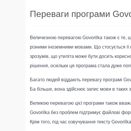
Переваги програми Govo
Величезною перевагою Govorilka також є те, 
різними іноземними мовами. Що стосується її
зрозумів, що утиліта може бути досить корисн
рішення, оскільки ця програма стала дуже по
Багато людей віддають перевагу програмі Govor
Ба більше, вона здійснює запис мови в таких
Великою перевагою цієї програми також вважає
Govorilka без проблем підтримує файлові фо
Крім того, під час озвучування тексту Govoril