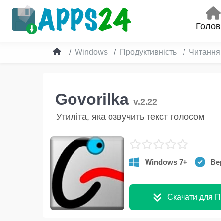
Голов
Windows
Продуктивність
Читання
Govorilka
v.2.22
Утиліта, яка озвучить текст голосом
Windows 7+
Вер
Скачати для П