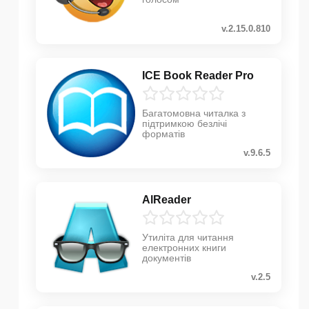
v.2.15.0.810
ICE Book Reader Pro
Багатомовна читалка з
підтримкою безлічі
форматів
v.9.6.5
AlReader
Утиліта для читання
електронних книги
документів
v.2.5