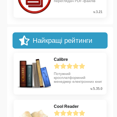
переглядач PDF-файлів
v.3.21
Найкращі рейтинги
Calibre
Потужний
кросплатформний
менеджер електронних книг
v.5.35.0
Cool Reader