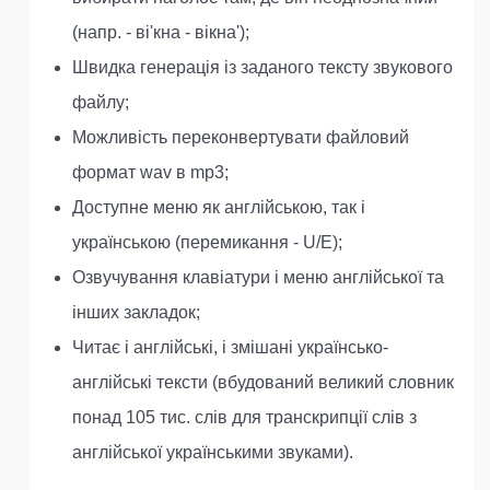
(напр. - ві'кна - вікна');
Швидка генерація із заданого тексту звукового
файлу;
Можливість переконвертувати файловий
формат wav в mp3;
Доступне меню як англійською, так і
українською (перемикання - U/E);
Озвучування клавіатури і меню англійської та
інших закладок;
Читає і англійські, і змішані українсько-
англійські тексти (вбудований великий словник
понад 105 тис. слів для транскрипції слів з
англійської українськими звуками).