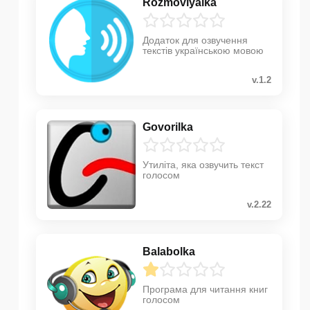
Rozmovlyalka
Додаток для озвучення
текстів українською мовою
v.1.2
Govorilka
Утиліта, яка озвучить текст
голосом
v.2.22
Balabolka
Програма для читання книг
голосом