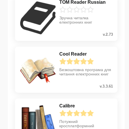
TOM Reader Russian
Зручна читалка
електронних книг
v.2.73
Cool Reader
Безкоштовна програма для
читання електронних книг
v.3.3.61
Calibre
Потужний
кросплатформний