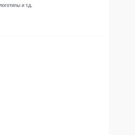
оготипы и т.д.