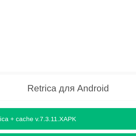
Retrica для Android
ica + cache v.7.3.11.XAPK